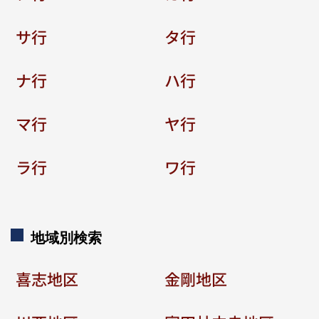
サ行
タ行
ナ行
ハ行
マ行
ヤ行
ラ行
ワ行
地域別検索
喜志地区
金剛地区