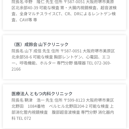
院長名 中野 隆仁 先生 住所 〒587-0051 大阪府堺市美原
区北余部40-39 可能な検査 胃・大腸内視鏡検査、超音波検
査、全身マルチスライスCT、CR、DRによるレントゲン検
査、CAVI等 専
（医）成鈴会 山下クリニック
院長名 山下 成信 先生 住所 〒587-0051 大阪府堺市美原区
北余部58-6 可能な検査 胸部レントゲン、心電図、エコ
ー、呼吸機能、ホルター 専門分野 循環器 TEL 072-369-
2166
医療法人 ともつ内科クリニック
院長名 鞆津 浩一 先生 住所 〒599-8123 大阪府堺市東区
北野田 1084番地 ベルヒル北野田204-2 可能な検査 上
部消化管内視鏡検査 腹部超音波検査 専門分野 消化器内
科 TEL 072