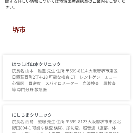
関する詳しい情報については
地域医療連携室のご案内
をご覧くだ
さい。
堺市
はつしば山本クリニック
院長名 山本 雄豊 先生 住所 〒599-8114 大阪府堺市東区
日置荘西町2丁4-28 可能な検査 CT レントゲン エコー
心電図 骨密度 スパイロメーター 血液検査 尿検査
等 専門分野 救急医
にしじまクリニック
院長名 西島 誠聡 先生 住所 〒599-8123大阪府堺市東区北
野田894-1 可能な検査 検尿、尿沈渣、超音波（腹部、体