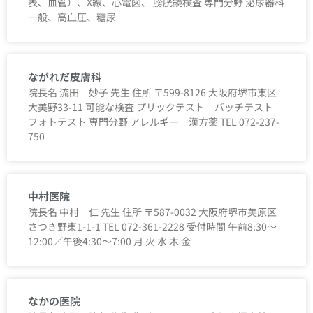
表、血管）、X線、心電図、 膀胱鏡検査 専門分野 泌尿器科
一般、高血圧、糖尿
ながれだ皮膚科
院長名 流田 妙子 先生 住所 〒599-8126 大阪府堺市東区
大美野33-11 可能な検査 プリックテスト パッチテスト
フォトテスト 専門分野 アレルギー 漢方薬 TEL 072-237-
750
中村医院
院長名 中村 仁 先生 住所 〒587-0032 大阪府堺市美原区
さつき野東1-1-1 TEL 072-361-2228 受付時間 午前8:30～
12:00／午後4:30～7:00 月 火 水 木 金
なかの医院