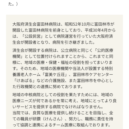
た。）
大阪府済生会富田林病院は、昭和52年10月に富田林市が
開設した富田林病院を前身としており、平成30年4月から
は、「公設民営」として病院運営を行っていた大阪府済
生会が開設者となり、病院を引き継ぎました。
済生会が開設する病院は、公立病院と同じく「公的医療
機関」として位置付けられますことから、これまでと同
様に、地域の医療・保健・福祉の役割を担ってまいりま
す。そのため、地域の医療機関や当法人が設置する特別
養護老人ホーム「富美ケ丘荘」、富田林市ケアセンター
「けあぱる」などの介護施設、また富田林市を中心とし
た行政機関との連携に努めております。
地域の中核病院としての役割を果たすためには、地域の
医療ニーズが何であるかを常に考え、地域にとってより良
いサービスを提供する病院でなければなりません。
当院では、良質な医療を提供し続けることを目指し、全
ての職員が研鑽（けんさん）、努力し、職務に責任を持
って協調と連携によるチーム医療に取組んでおります。