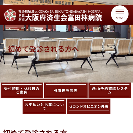
MENU
初めて受診される方へ
受付時間・休診日の
Web予約確認システ
外来担当医表
ご案内
ム
お支払いとお薬につい
セカンドオピニオン外来
て
初めて受診される方