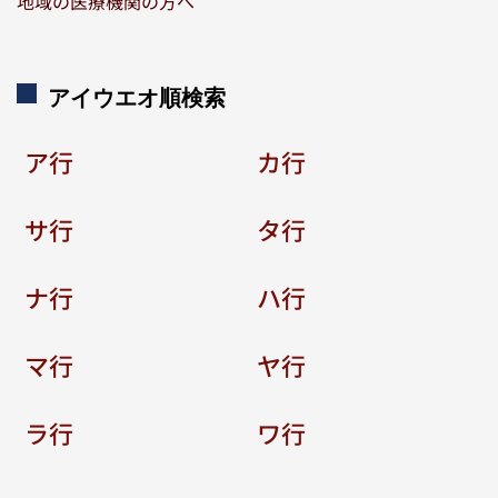
地域の医療機関の方へ
アイウエオ順検索
ア行
カ行
サ行
タ行
ナ行
ハ行
マ行
ヤ行
ラ行
ワ行