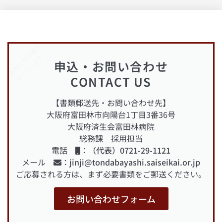
あなたの応募を
待っています！
申込・お問い合わせ
CONTACT US
【書類郵送先・お問い合わせ先】
大阪府富田林市向陽台1丁目3番36号
大阪府済生会富田林病院
総務課 採用担当
電話
：
（代表）0721-29-1121
メール
：
jinji@tondabayashi.saiseikai.or.jp
ご応募される方は、まず必要書類をご郵送ください。
お問い合わせフォーム