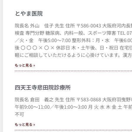
とやま医院
院長名 外山 佳子 先生 住所 〒586-0043 大阪府河
検査 専門分野 糖尿病、内科一般、スポーツ障害 TEL 0721-
／火・金 午後5:00～7:00 整形外科：月・水 午後6:00～8:
後 〇 〇 〇 × 〇 × 休診日 木・土午後、日・祝日
軽にご相談していただけるように心掛けています。漢方
もっと見る »
四天王寺悲田院診療所
院長名 倉田 義之 先生 住所 〒583-0868 大阪府羽曳野市学園前6－
午前9:00～11:00／午後1:00～3:00 月 火 水 木 金 土
不可
もっと見る »