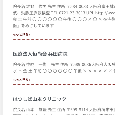
院長名 堀野 俊男 先生 住所 〒584-0033 大阪府富
波、動脈圧脈波検査 TEL 0721-23-3013 URL http://www
金 土 午前 〇 〇 〇 〇 〇 〇 午後 〇 〇 〇 × 〇
医』をめざしています
もっと見る »
医療法人恒尚会 兵田病院
院長名 中納 一衛 先生 住所 〒589-0036大阪府大阪狭山市山本
水 木 金 土 午前 〇 〇 〇 〇 〇 〇 午後 × × × ×
もっと見る »
はつしば山本クリニック
院長名 山本 雄豊 先生 住所 〒599-8114 大阪府堺