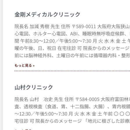
金剛メディカルクリニック
院長名 加減 秀樹 先生 住所 〒589-0011 大阪府大
心電図、ホルター心電図、ABI、睡眠時無呼吸症候群、レントゲ
間 午前8:30～12:00／午後5:00～7:30 月 火 水 木 金
曜の午後、日、祝日 在宅往診 可 院長からのメッセー
前には脳神経外科、土曜日の午前には循環器内科・整
もっと見る »
山村クリニック
院長名 山村 冶史 先生 住所 〒584-0005 大阪府富
査、透視検査（食道、胃、十二指腸、大腸）、胃内視鏡、骨密度、
～12:30／午後5:00～7:30 月 火 水 木 金 土 午前 〇
宅往診 可 院長からのメッセージ 「地元に根ざした診