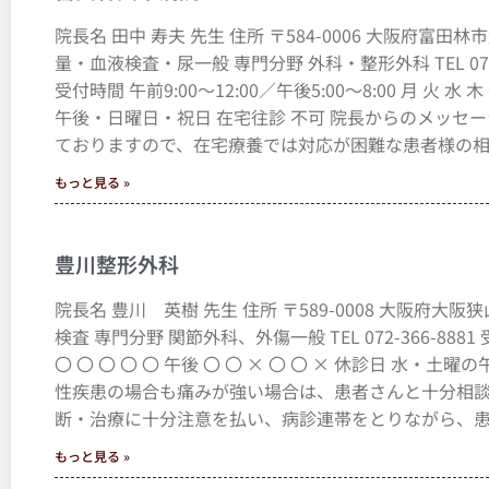
院長名 田中 寿夫 先生 住所 〒584-0006 大阪府富
量・血液検査・尿一般 専門分野 外科・整形外科 TEL 0721-25-5510
受付時間 午前9:00～12:00／午後5:00～8:00 月 火 水 木
午後・日曜日・祝日 在宅往診 不可 院長からのメッセ
ておりますので、在宅療養では対応が困難な患者様の相
もっと見る »
豊川整形外科
院長名 豊川 英樹 先生 住所 〒589-0008 大阪府大
検査 専門分野 関節外科、外傷一般 TEL 072-366-8881 受
〇 〇 〇 〇 〇 午後 〇 〇 × 〇 〇 × 休診日 水
性疾患の場合も痛みが強い場合は、患者さんと十分相
断・治療に十分注意を払い、病診連帯をとりながら、
もっと見る »