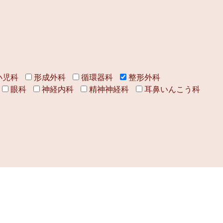
小児科
形成外科
循環器科
整形外科
眼科
神経内科
精神神経科
耳鼻いんこう科