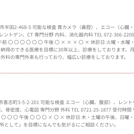
阪狭山市半田2-468-5 可能な検査 胃カメラ（鼻腔）、エコー（心臓
ン、CT 専門分野 内科、消化器内科 TEL 072-366-220
 土 午前 〇 〇 〇 〇 〇 〇 午後 〇 × × × 〇 × 休診日 火曜・
ジ 納得のできる医療を目標に30年以上、診療をしております。
形外科の専門外来も行っており、幅広い診療をしております。
田林市喜志町3-5-2-201 可能な検査 エコー（心臓、腹部）、レン
心電図 専門分野 外科 TEL 0721-25-1877 受付時間 午
 〇 〇 〇 〇 〇 午後 〇 〇 〇 × 〇 × 休診日 木・土曜の午後、日曜
療所として」を目標になんでも気がるにご相談ください。