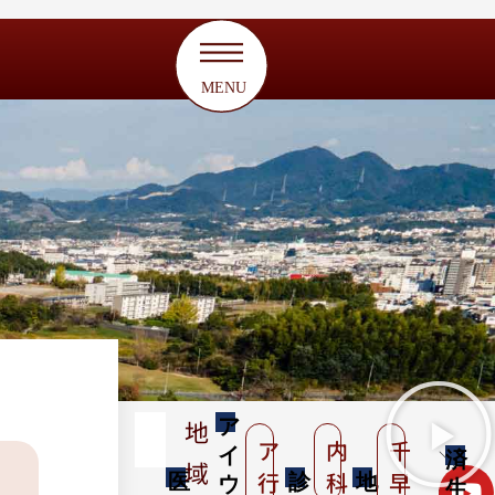
MENU
地
ア
ア
内
千
イ
＼
済
域
行
科
早
医
診
地
ウ
公
生