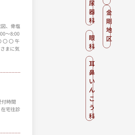
尿
器
金
科
剛
心電図、骨塩
地
0～8:00
眼
区
 〇 〇 午
科
なさまに気
耳
鼻
い
ん
こ
1 受付時間
う
祝日 在宅往診
科