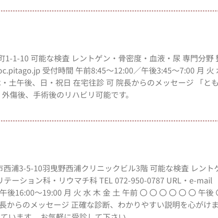
桜井町1-1-10 可能な検査 レントゲン・骨密度・血液・尿 専門分野
oc.pitago.jp 受付時間 午前8:45～12:00／午後3:45～7:00 月 火
 休診日 木・土午後、日・祝日 在宅往診 可 院長からのメッセージ 「
 外傷後、手術後のリハビリ可能です。
野市西浦3-5-10羽曳野西浦クリニックビル3階 可能な検査 レン
ン科・リウマチ科 TEL 072-950-0787 URL・e-mail
2:00/午後16:00～19:00 月 火 水 木 金 土 午前 〇 〇 〇 〇 〇 〇 午後
可 院長からのメッセージ 正確な診断、わかりやすい説明を心がけま
ています。 お気軽に受診して下さい。