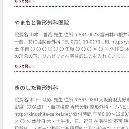
もっと見る »
やまもと整形外科医院
院長名 山本 善哉 先生 住所 〒584-0073 富田林市
一般、特に膝関節外科 TEL 0721-20-0173 URL http://y
土 午前 〇 〇 〇 〇 〇 〇 午後 〇 〇 〇 × 〇 ×
の理念の下、リハビリと在宅往診に力を入れています。
もっと見る »
きのした整形外科
院長名 木下 明彦 先生 住所 〒583-0861大阪府羽曳
密度（DXA法）・血液検査 専門分野 整形外科・リハビリテーショ
http://kinoshita-seikei.net/ 受付時間 午前9:00～1
× 〇 × 休診日 木・土午後、日、祝日 在宅往診 不
粗鬆症、スポーツ整形にも積極的に取り組みたいと考え