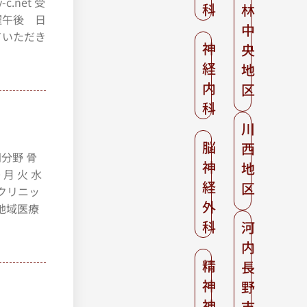
.net 受
科
林
・土曜午後 日
中
ていただき
神
央
経
地
内
区
科
川
脳
西
門分野 骨
神
地
 月 火 水
経
区
科クリニッ
外
地域医療
科
。
河
内
精
長
神
野
神
市