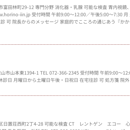
田林市富田林町29-12 専門分野 消化器・乳腺 可能な検査 胃内視鏡
.horino-iin.jp 受付時間 午前9:00～12:00／午後5:00～7:30 月
 × 在宅往診 可 院長からのメッセージ 家庭的でこころの通じあう『か
東1394-1 TEL 072-366-2345 受付時間 午前9:00～12:0
 × × 休診日 月曜日から土曜日午後・日祝日 在宅往診 可 処方箋 院外
市東区日置荘西町2丁4-28 可能な検査 CT レントゲン エコー 