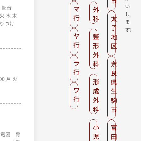
市
い
、超音
マ
外
し
 火 水 木
行
科
太
ま
かりつけ
子
す!
ヤ
整
地
行
形
区
外
ラ
科
奈
行
良
0 月 火
形
県
ワ
成
生
行
外
駒
科
市
小
富
心電図 骨
児
田