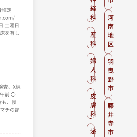
経
骨塩定
科
河
.com/
診日 土曜日
南
病床を有し
産
地
科
区
婦
羽
人
曳
科
野
液検査、X線
市
 午前 〇
皮
場合も、慢
膚
藤
ウマチの診
科
井
寺
泌
市