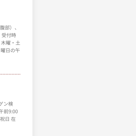
・腹部）、
0 受付時
水曜・木曜・土
月曜日の午
トゲン検
前9:00
・祝日 在