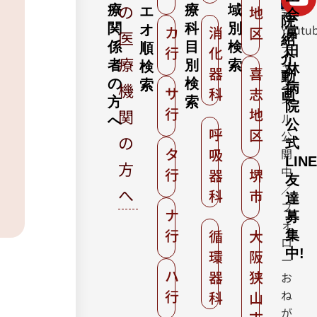
病
の
療
療
域
地
エ
式
会
院
関
科
別
Youtu
オ
カ
消
区
富
医
紹
係
目
検
チ
順
行
化
田
介
療
ャ
者
別
索
検
林
器
喜
動
ン
の
検
索
機
病
サ
科
志
画
ネ
方
索
院
行
地
関
ル
へ
公
呼
区
公
の
式
タ
吸
開
LINE
方
中
行
器
堺
友
／
へ
科
市
達
フ
ナ
募
ォ
行
循
大
集
ロ
中!
環
阪
ー
ハ
器
狭
お
行
ね
科
山
が