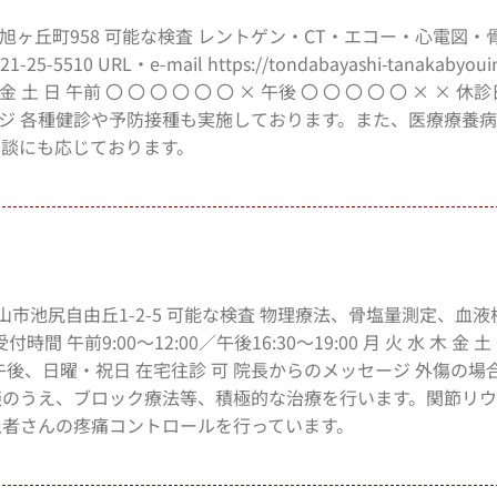
田林市旭ヶ丘町958 可能な検査 レントゲン・CT・エコー・心電図・
 URL・e-mail https://tondabayashi-tanakabyouin
 金 土 日 午前 〇 〇 〇 〇 〇 〇 × 午後 〇 〇 〇 〇 〇 × × 休
ージ 各種健診や予防接種も実施しております。また、医療療養
談にも応じております。
阪狭山市池尻自由丘1-2-5 可能な検査 物理療法、骨塩量測定、血
付時間 午前9:00～12:00／午後16:30～19:00 月 火 水 木 金 土
・土曜の午後、日曜・祝日 在宅往診 可 院長からのメッセージ 外傷の
談のうえ、ブロック療法等、積極的な治療を行います。関節リ
患者さんの疼痛コントロールを行っています。