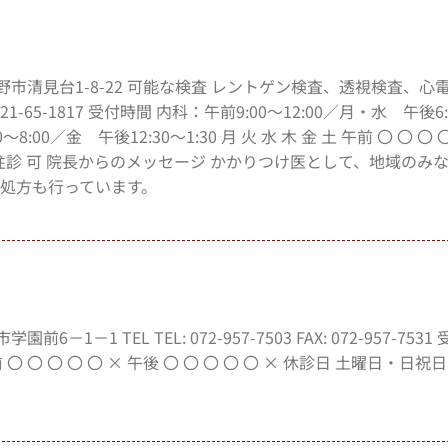
内長野市清見台1-8-22 可能な検査 レントゲン検査、透視検査、
65-1817 受付時間 内科：午前9:00～12:00／月・水 午後6:0
00／金 午後12:30～1:30 月 火 水 木 金 土 午前 〇 〇 〇 〇
 在宅往診 可 院長からのメッセージ かかりつけ医として、地域のみ
処方も行っています。
1－1 TEL TEL: 072-957-7503 FAX: 072-957-753
 午前 〇 〇 〇 〇 〇 × 午後 〇 〇 〇 〇 〇 × 休診日 土曜日・日