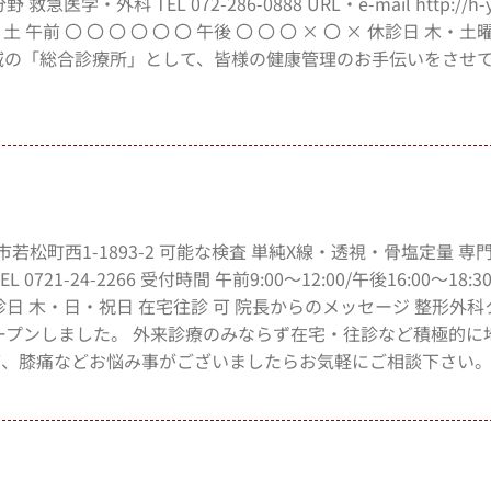
 TEL 072-286-0888 URL・e-mail http://h-y-c
 金 土 午前 〇 〇 〇 〇 〇 〇 午後 〇 〇 〇 × 〇 × 休診日 木
 地域の「総合診療所」として、皆様の健康管理のお手伝いをさせ
林市若松町西1-1893-2 可能な検査 単純X線・透視・骨塩定量 専
24-2266 受付時間 午前9:00～12:00/午後16:00～18:30
〇 × 休診日 木・日・祝日 在宅往診 可 院長からのメッセージ 整形外
ープンしました。 外来診療のみならず在宅・往診など積極的に
痛、膝痛などお悩み事がございましたらお気軽にご相談下さい