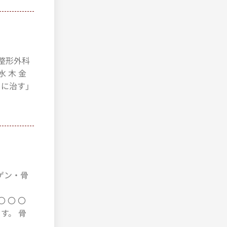
 整形外科
 水 木 金
ともに治す」
トゲン・骨
 〇 〇 〇
す。 骨