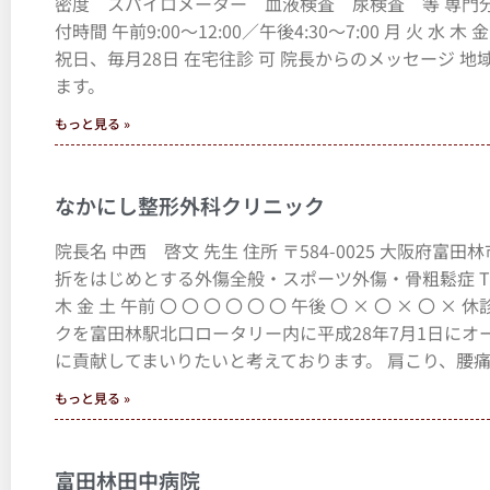
密度 スパイロメーター 血液検査 尿検査 等 専門分野 救急医学・外科
付時間 午前9:00～12:00／午後4:30～7:00 月 火 水 木
祝日、毎月28日 在宅往診 可 院長からのメッセージ
ます。
もっと見る »
なかにし整形外科クリニック
院長名 中西 啓文 先生 住所 〒584-0025 大阪府富田
折をはじめとする外傷全般・スポーツ外傷・骨粗鬆症 TEL 0721-
木 金 土 午前 〇 〇 〇 〇 〇 〇 午後 〇 × 〇 × 
クを富田林駅北口ロータリー内に平成28年7月1日にオ
に貢献してまいりたいと考えております。 肩こり、腰
もっと見る »
富田林田中病院