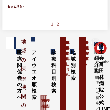
もっと見る »
2
1
地
内
消
呼
循
外
整
形
小
神
脳
精
産
婦
皮
泌
眼
耳
千
喜
堺
大
太
奈
富
川
河
河
羽
藤
金
病
済
＼
科
化
吸
環
科
形
成
児
経
神
神
科
人
膚
尿
科
鼻
早
志
市
阪
子
良
田
西
内
南
曳
井
剛
域
院
公
生
医
ア
診
地
器
器
器
外
外
科
内
経
神
科
科
器
い
地
地
狭
地
県
林
地
長
地
野
寺
地
式
紹
会
の
科
科
科
科
科
科
外
経
科
ん
区
区
山
区
生
中
区
野
区
市
市
区
療
イ
療
域
Youtube
科
科
こ
市
駒
央
市
介
富
関
ウ
科
別
チ
医
う
市
地
動
田
係
エ
目
検
ャ
科
区
療
画
林
ン
者
オ
別
索
ネ
病
の
順
検
機
ル
院
方
検
索
公
関
公
へ
索
開
ア
カ
サ
タ
ナ
ハ
マ
ヤ
ラ
ワ
式
中
の
行
行
行
行
行
行
行
行
行
行
／
LIN