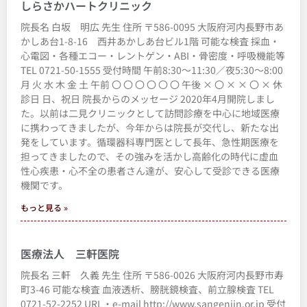
しらさかハートクリニック
院長名 白坂 明広 先生 住所 〒586-0095 大阪府河内長野市あ
かしあ台1-8-16 西井あかしあ台ビル1階 可能な検査 採血・
心電図・各種エコー・レントゲン・ABI・骨密度・呼吸機能等
TEL 0721-50-1555 受付時間 午前8:30～11:30／夜5:30～8:00
月 火 水 木 金 土 午前 〇 〇 〇 〇 〇 〇 午後 × 〇 × × 〇 × 休
診日 日、祝日 院長からのメッセージ 2020年4月開院しまし
た。以前は二見クリニックとして訪問診療を中心に地域医療
に携わってきましたが、今年からは院長が交代し、新たな出
発をしています。循環器科専門医として長年、急性期医療を
担ってきましたので、その強みを活かし高齢化の時代に虚血
性心疾患・心不全の患者さん達が、安心して受診できる医療
機関です。
もっと見る »
医療法人 三軒医院
院長名 三軒 久義 先生 住所 〒586-0026 大阪府河内長野市寿
町3-46 可能な検査 血液透析、膀胱鏡検査、前立腺検査 TEL
0721-52-2252 URL・e-mail http://www.sangeniin.or.jp 受付