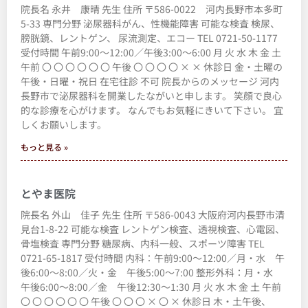
院長名 永井 康晴 先生 住所 〒586-0022 河内長野市本多町
5-33 専門分野 泌尿器科がん、性機能障害 可能な検査 検尿、
膀胱鏡、レントゲン、 尿流測定、エコー TEL 0721-50-1177
受付時間 午前9:00～12:00／午後3:00～6:00 月 火 水 木 金 土
午前 〇 〇 〇 〇 〇 〇 午後 〇 〇 〇 〇 × × 休診日 金・土曜の
午後・日曜・祝日 在宅往診 不可 院長からのメッセージ 河内
長野市で泌尿器科を開業したながいと申します。 笑顔で良心
的な診療を心がけます。 なんでもお気軽にきいて下さい。 宜
しくお願いします。
もっと見る »
とやま医院
院長名 外山 佳子 先生 住所 〒586-0043 大阪府河内長野市清
見台1-8-22 可能な検査 レントゲン検査、透視検査、心電図、
骨塩検査 専門分野 糖尿病、内科一般、スポーツ障害 TEL
0721-65-1817 受付時間 内科：午前9:00～12:00／月・水 午
後6:00～8:00／火・金 午後5:00～7:00 整形外科：月・水
午後6:00～8:00／金 午後12:30～1:30 月 火 水 木 金 土 午前
〇 〇 〇 〇 〇 〇 午後 〇 〇 〇 × 〇 × 休診日 木・土午後、