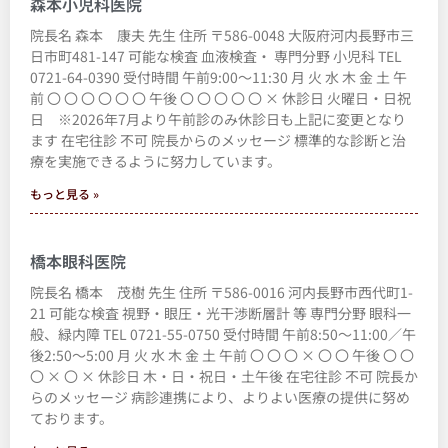
森本小児科医院
院長名 森本 康夫 先生 住所 〒586-0048 大阪府河内長野市三
日市町481-147 可能な検査 血液検査・ 専門分野 小児科 TEL
0721-64-0390 受付時間 午前9:00～11:30 月 火 水 木 金 土 午
前 〇 〇 〇 〇 〇 〇 午後 〇 〇 〇 〇 〇 × 休診日 火曜日・日祝
日 ※2026年7月より午前診のみ休診日も上記に変更となり
ます 在宅往診 不可 院長からのメッセージ 標準的な診断と治
療を実施できるように努力しています。
もっと見る »
橋本眼科医院
院長名 橋本 茂樹 先生 住所 〒586-0016 河内長野市西代町1-
21 可能な検査 視野・眼圧・光干渉断層計 等 専門分野 眼科一
般、緑内障 TEL 0721-55-0750 受付時間 午前8:50～11:00／午
後2:50～5:00 月 火 水 木 金 土 午前 〇 〇 〇 × 〇 〇 午後 〇 〇
〇 × 〇 × 休診日 木・日・祝日・土午後 在宅往診 不可 院長か
らのメッセージ 病診連携により、よりよい医療の提供に努め
ております。