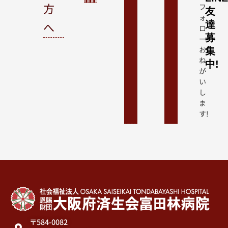
方
フ
友
ォ
へ
達
ロ
募
ー
お
集
ね
中!
が
い
し
ま
す!
〒584-0082