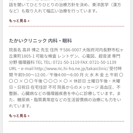
話を聞いてひとりひとりの治療方針を決め、東洋医学（漢方
など）も取り入れて幅広い治療を行っています。
もっと見る »
たかいクリニック 内科・眼科
院長名 高井 博之 先生 住所 〒586-0007 大阪府河内長野市松ヶ
丘東町1805-1 可能な検査 レントゲン、心電図、超音波 専門
分野 循環器科 TEL TEL: 0721-50-1119 FAX :0721-50-1139
URL・e-mail http://www.ric.hi-ho.ne.jp/takaiclinic/ 受付時
間 午前9:00～12:00／午後4:00～6:00 月 火 水 木 金 土 午前 〇
〇 〇 × 〇 〇 午後 〇 〇 〇 × 〇 × 休診日 土曜日午後・木曜
日・日祝日 在宅往診 不可 院長からのメッセージ 高血圧、不
整脈、心臓病などの循環器疾患を中心に診療しています。ま
た、糖尿病・脂質異常症などの生活習慣病の治療にも力をい
れています。
もっと見る »