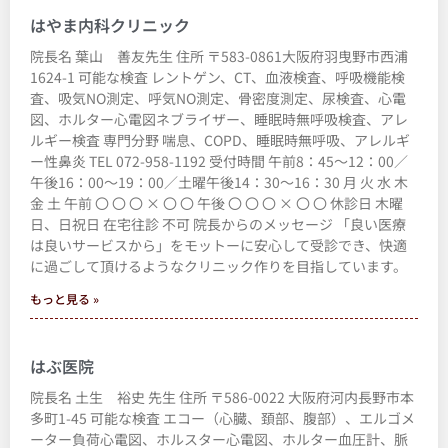
はやま内科クリニック
院長名 葉山 善友先生 住所 〒583-0861大阪府羽曳野市西浦
1624-1 可能な検査 レントゲン、CT、血液検査、呼吸機能検
査、吸気NO測定、呼気NO測定、骨密度測定、尿検査、心電
図、ホルター心電図ネブライザー、睡眠時無呼吸検査、アレ
ルギー検査 専門分野 喘息、COPD、睡眠時無呼吸、アレルギ
ー性鼻炎 TEL 072-958-1192 受付時間 午前8：45～12：00／
午後16：00～19：00／土曜午後14：30～16：30 月 火 水 木
金 土 午前 〇 〇 〇 × 〇 〇 午後 〇 〇 〇 × 〇 〇 休診日 木曜
日、日祝日 在宅往診 不可 院長からのメッセージ 「良い医療
は良いサービスから」をモットーに安心して受診でき、快適
に過ごして頂けるようなクリニック作りを目指しています。
もっと見る »
はぶ医院
院長名 土生 裕史 先生 住所 〒586-0022 大阪府河内長野市本
多町1-45 可能な検査 エコー（心臓、頚部、腹部）、エルゴメ
ーター負荷心電図、ホルスター心電図、ホルター血圧計、脈