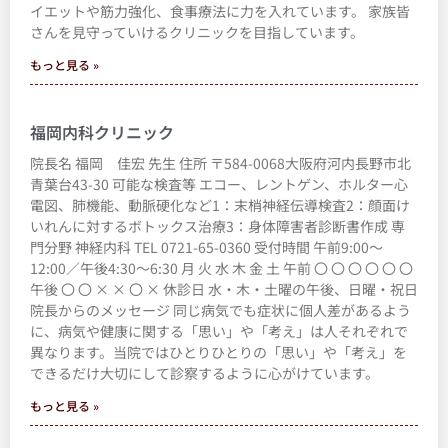
イエットや筋力強化、食事療法に力を入れています。 家族皆
さんを見守っていけるクリニックを目指しています。
もっと見る »
福岡内科クリニック
院長名 福岡 佳宏 先生 住所 〒584-0068大阪府河内長野市北
青葉台43-30 可能な検査等 エコー、レントゲン、ホルター心
電図、肺機能、動脈硬化など1：末梢神経伝導検査2：顔面け
いれんに対するボトックス治療3：身体障害者診断書作成 専
門分野 神経内科 TEL 0721-65-0360 受付時間 午前9:00～
12:00／午後4:30～6:30 月 火 水 木 金 土 午前 〇 〇 〇 〇 〇 〇
午後 〇 〇 × × 〇 × 休診日 水・木・土曜の午後、日曜・祝日
院長からのメッセージ 同じ病気でも症状に個人差があるよう
に、病気や健康に関する「思い」や「考え」は人それぞれで
異なります。当院ではひとりひとりの「思い」や「考え」を
できるだけ大切にして診察するように心がけています。
もっと見る »