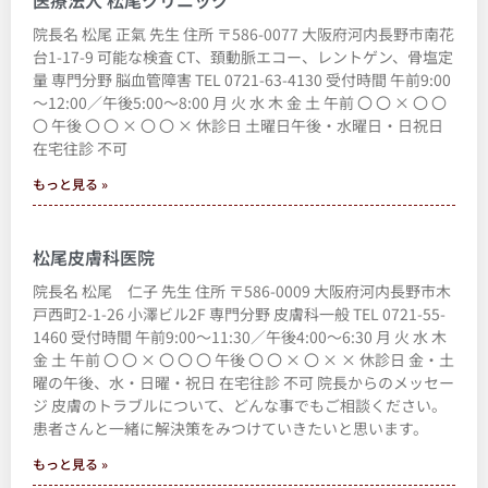
院長名 松尾 正氣 先生 住所 〒586-0077 大阪府河内長野市南花
台1-17-9 可能な検査 CT、頚動脈エコー、レントゲン、骨塩定
量 専門分野 脳血管障害 TEL 0721-63-4130 受付時間 午前9:00
～12:00／午後5:00～8:00 月 火 水 木 金 土 午前 〇 〇 × 〇 〇
〇 午後 〇 〇 × 〇 〇 × 休診日 土曜日午後・水曜日・日祝日
在宅往診 不可
もっと見る »
松尾皮膚科医院
院長名 松尾 仁子 先生 住所 〒586-0009 大阪府河内長野市木
戸西町2-1-26 小澤ビル2F 専門分野 皮膚科一般 TEL 0721-55-
1460 受付時間 午前9:00～11:30／午後4:00～6:30 月 火 水 木
金 土 午前 〇 〇 × 〇 〇 〇 午後 〇 〇 × 〇 × × 休診日 金・土
曜の午後、水・日曜・祝日 在宅往診 不可 院長からのメッセー
ジ 皮膚のトラブルについて、どんな事でもご相談ください。
患者さんと一緒に解決策をみつけていきたいと思います。
もっと見る »