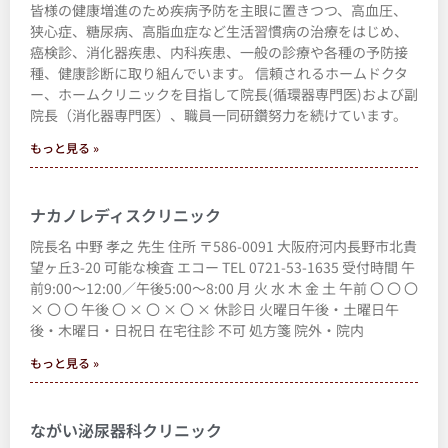
皆様の健康増進のため疾病予防を主眼に置きつつ、高血圧、
狭心症、糖尿病、高脂血症など生活習慣病の治療をはじめ、
癌検診、消化器疾患、内科疾患、一般の診療や各種の予防接
種、健康診断に取り組んでいます。 信頼されるホームドクタ
ー、ホームクリニックを目指して院長(循環器専門医)および副
院長（消化器専門医）、職員一同研鑽努力を続けています。
もっと見る »
ナカノレディスクリニック
院長名 中野 孝之 先生 住所 〒586-0091 大阪府河内長野市北貴
望ヶ丘3-20 可能な検査 エコー TEL 0721-53-1635 受付時間 午
前9:00～12:00／午後5:00～8:00 月 火 水 木 金 土 午前 〇 〇 〇
× 〇 〇 午後 〇 × 〇 × 〇 × 休診日 火曜日午後・土曜日午
後・木曜日・日祝日 在宅往診 不可 処方箋 院外・院内
もっと見る »
ながい泌尿器科クリニック