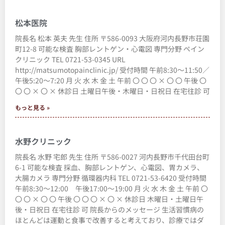
松本医院
院長名 松本 英夫 先生 住所 〒586-0093 大阪府河内長野市荘園
町12-8 可能な検査 胸部レントゲン・心電図 専門分野 ペイン
クリニック TEL 0721-53-0345 URL
http://matsumotopainclinic.jp/ 受付時間 午前8:30～11:50／
午後5:20～7:20 月 火 水 木 金 土 午前 〇 〇 〇 × 〇 〇 午後 〇
〇 〇 × 〇 × 休診日 土曜日午後・木曜日・日祝日 在宅往診 可
もっと見る »
水野クリニック
院長名 水野 宅郎 先生 住所 〒586-0027 河内長野市千代田台町
6-1 可能な検査 採血、胸部レントゲン、心電図、胃カメラ、
大腸カメラ 専門分野 循環器内科 TEL 0721-53-6420 受付時間
午前8:30～12:00 午後17:00～19:00 月 火 水 木 金 土 午前 〇
〇 〇 × 〇 〇 午後 〇 〇 〇 × 〇 × 休診日 木曜日・土曜日午
後・日祝日 在宅往診 可 院長からのメッセージ 生活習慣病の
ほとんどは運動と食事で改善すると考えており、診療ではダ