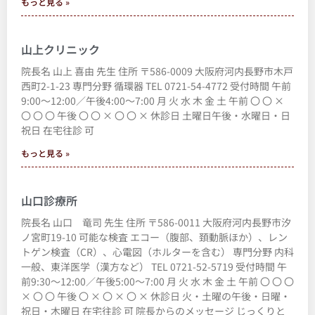
もっと見る »
山上クリニック
院長名 山上 喜由 先生 住所 〒586-0009 大阪府河内長野市木戸
西町2-1-23 専門分野 循環器 TEL 0721-54-4772 受付時間 午前
9:00～12:00／午後4:00～7:00 月 火 水 木 金 土 午前 〇 〇 ×
〇 〇 〇 午後 〇 〇 × 〇 〇 × 休診日 土曜日午後・水曜日・日
祝日 在宅往診 可
もっと見る »
山口診療所
院長名 山口 竜司 先生 住所 〒586-0011 大阪府河内長野市汐
ノ宮町19-10 可能な検査 エコー（腹部、頚動脈ほか）、レン
トゲン検査（CR）、心電図（ホルターを含む） 専門分野 内科
一般、東洋医学（漢方など） TEL 0721-52-5719 受付時間 午
前9:30～12:00／午後5:00～7:00 月 火 水 木 金 土 午前 〇 〇 〇
× 〇 〇 午後 〇 × 〇 × 〇 × 休診日 火・土曜の午後・日曜・
祝日・木曜日 在宅往診 可 院長からのメッセージ じっくりと