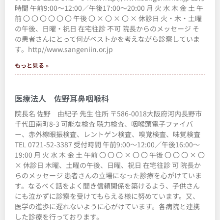
時間 午前9:00～12:00／午後17:00～20:00 月 火 水 木 金 土 午
前 〇 〇 〇 〇 〇 〇 午後 〇 × 〇 × 〇 × 休診日 火・木・土曜
の午後、日曜・祝日 在宅往診 不可 院長からのメッセージ そ
の患者さんにとって何がベストかを考えながら診察していま
す。http//www.sangeniin.or.jp
もっと見る »
医療法人 佐野耳鼻咽喉科
院長名 佐野 由紀子 先生 住所 〒586-0018大阪府河内長野市
千代田南町8-3 可能な検査 聴力検査、咽喉頭電子ファイバ
ー、赤外線眼振検査、レントゲン検査、嗅覚検査、味覚検査
TEL 0721-52-3387 受付時間 午前9:00～12:00／午後16:00～
19:00 月 火 水 木 金 土 午前 〇 〇 〇 × 〇 〇 午後 〇 〇 〇 × 〇
× 休診日 木曜、土曜の午後、日曜、祝日 在宅往診 可 院長か
らのメッセージ 患者さんの立場になった診療を心がけていま
す。なるべく話をよく聞き信頼関係を築けるよう、子供さん
にも泣かずに診察を受けてもらえる様に努めています。又、
医学の進歩に遅れないように心がけています。各病院と連携
した診療を行っております。