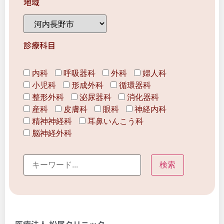
地域
診療科目
内科
呼吸器科
外科
婦人科
小児科
形成外科
循環器科
整形外科
泌尿器科
消化器科
産科
皮膚科
眼科
神経内科
精神神経科
耳鼻いんこう科
脳神経外科
医療法人 松尾クリニック