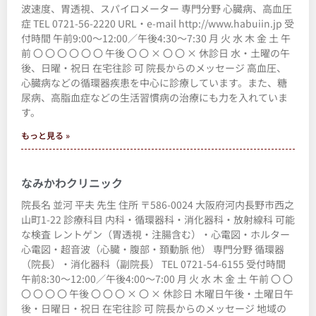
波速度、胃透視、スパイロメーター 専門分野 心臓病、高血圧
症 TEL 0721-56-2220 URL・e-mail http://www.habuiin.jp 受
付時間 午前9:00～12:00／午後4:30～7:30 月 火 水 木 金 土 午
前 〇 〇 〇 〇 〇 〇 午後 〇 〇 × 〇 〇 × 休診日 水・土曜の午
後、日曜・祝日 在宅往診 可 院長からのメッセージ 高血圧、
心臓病などの循環器疾患を中心に診療しています。また、糖
尿病、高脂血症などの生活習慣病の治療にも力を入れていま
す。
もっと見る »
なみかわクリニック
院長名 並河 平夫 先生 住所 〒586-0024 大阪府河内長野市西之
山町1-22 診療科目 内科・循環器科・消化器科・放射線科 可能
な検査 レントゲン（胃透視・注腸含む）・心電図・ホルター
心電図・超音波（心臓・腹部・頚動脈 他） 専門分野 循環器
（院長）・消化器科（副院長） TEL 0721-54-6155 受付時間
午前8:30～12:00／午後4:00～7:00 月 火 水 木 金 土 午前 〇 〇
〇 〇 〇 〇 午後 〇 〇 〇 × 〇 × 休診日 木曜日午後・土曜日午
後・日曜日・祝日 在宅往診 可 院長からのメッセージ 地域の