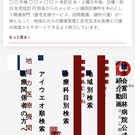
〇 〇 午後 〇 〇 × 〇 〇 × 休診日 水・土曜の午後、日曜・祝
日 在宅往診 可 院長からのメッセージ 植田診療所を中心とし
て関連部門（居宅支援サービス、訪問看護、通所介護）が一
体となって、地域の方々の健康管理と在宅生活を医療と介護
の両面からサポートできるよう努力しています。
もっと見る »
地
内
消
呼
循
外
整
形
小
神
脳
精
産
婦
皮
泌
眼
耳
千
喜
堺
大
太
奈
富
川
河
河
羽
藤
金
病
済
＼
科
化
吸
環
科
形
成
児
経
神
神
科
人
膚
尿
科
鼻
早
志
市
阪
子
良
田
西
内
南
曳
井
剛
域
院
公
生
医
ア
診
地
器
器
器
外
外
科
内
経
神
科
科
器
い
地
地
狭
地
県
林
地
長
地
野
寺
地
式
紹
会
の
科
科
科
科
科
科
外
経
科
ん
区
区
山
区
生
中
区
野
区
市
市
区
療
イ
療
域
Youtube
科
科
こ
市
駒
央
市
介
富
関
ウ
科
別
チ
医
う
市
地
動
田
係
エ
目
検
ャ
科
区
療
画
林
ン
者
オ
別
索
ネ
病
の
順
検
機
ル
院
方
検
索
公
関
公
へ
索
開
ア
カ
サ
タ
ナ
ハ
マ
ヤ
ラ
ワ