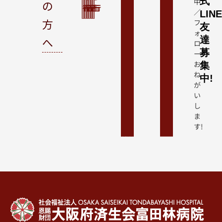
式
中
の
行
行
行
行
行
行
行
行
行
行
／
LIN
方
フ
友
ォ
へ
達
ロ
募
ー
お
集
ね
中!
が
い
し
ま
す!