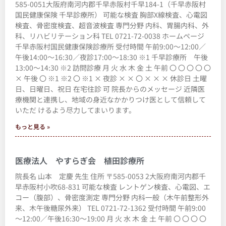
585-0051大阪府南河内郡千早赤阪村千早184-1（千早赤阪村
国民健康保険 千早診療所） 可能な検査 胸部X線検査、心電図
検査、骨密度検査、超音波検査 専門分野 内科、胃腸内科、外
科、リハビリテーション科 TEL 0721-72-0038 ホームページ
千早赤阪村国民健康保険診療所 受付時間 午前9:00～12:00／
午後14:00～16:30／夜診17:00～18:30 ※1 千早診療所 午後
13:00～14:30 ※2 訪問診療 月 火 水 木 金 土 午前 〇 〇 〇 〇 〇
× 午後 〇 ※1 ※2 〇 ※1 × 夜診 × × 〇 × × × 休診日 土曜
日、日曜日、祝日 在宅往診 可 院長からのメッセージ 近隣医
療機関と連携し、地域の身近なかかりつけ医として信頼して
いただ けるよう尽力してまいります。
もっと見る »
医療法人 やすらぎ会 植田診療所
院長名 山本 定慶 先生 住所 〒585-0053 2大阪府南河内郡千
早赤阪村小吹68-831 可能な検査 レントゲン検査、心電図、エ
コー（腹部）、骨密度測定 専門分野 内科一般（木午前整形外
来、木午後糖尿外来） TEL 0721-72-1362 受付時間 午前9:00
～12:00／午後16:30～19:00 月 火 水 木 金 土 午前 〇 〇 〇 〇