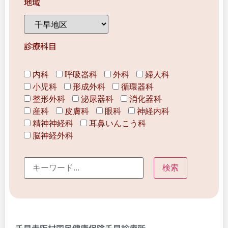
地域
診療科目
内科
呼吸器科
外科
婦人科
小児科
形成外科
循環器科
整形外科
泌尿器科
消化器科
産科
皮膚科
眼科
神経内科
精神神経科
耳鼻いんこう科
脳神経外科
千早赤阪村国民健康保険千早診療所