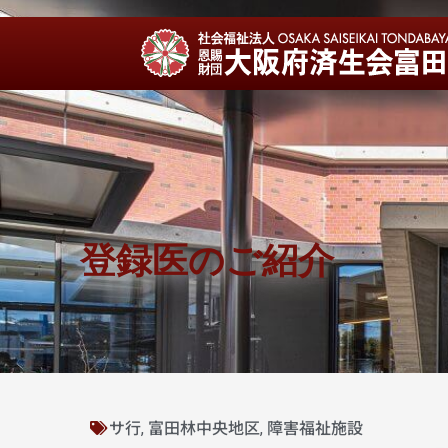
登録医のご紹介
サ行
富田林中央地区
障害福祉施設
,
,