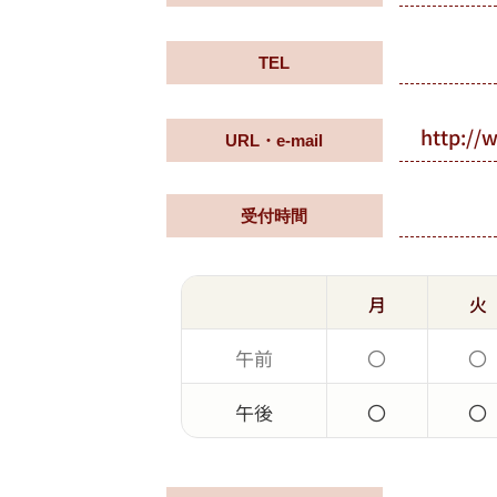
TEL
http://
URL・e-mail
受付時間
月
火
午前
〇
〇
午後
〇
〇