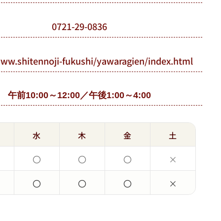
0721-29-0836
www.shitennoji-fukushi/yawaragien/index.html
午前10:00～12:00／午後1:00～4:00
水
木
金
土
〇
〇
〇
×
〇
〇
〇
×