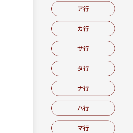
ア行
カ行
サ行
タ行
ナ行
ハ行
マ行