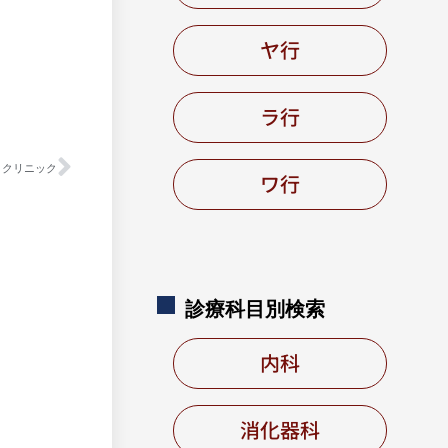
ヤ行
ラ行
トクリニック
ワ行
診療科目別
検索
内科
消化器科