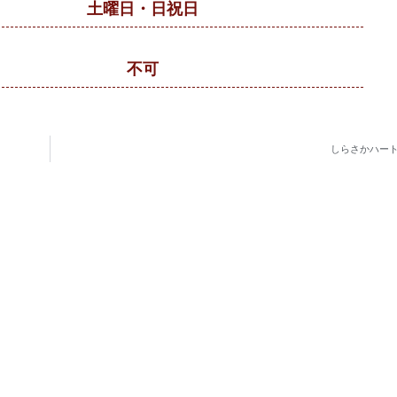
土曜日・日祝日
不可
しらさかハー