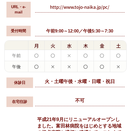
http://www.tojo-naika.jp/pc/
URL・e-
mail
午前9:00～12:00／午後5:30～7:30
受付時間
月
火
水
木
金
土
午前
〇
〇
×
〇
〇
〇
午後
〇
×
×
〇
〇
×
火・土曜午後・水曜・日曜・祝日
休診日
不可
在宅往診
平成21年9月にリニューアルオープンし
ました。富田林病院をはじめとする地域