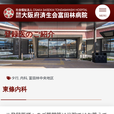
MENU
登録医のご紹介
タ行
内科
富田林中央地区
,
,
東條内科