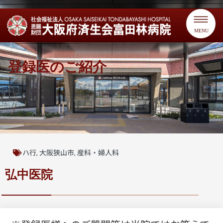
MENU
登録医のご紹介
ハ行
大阪狭山市
産科・婦人科
,
,
弘中医院