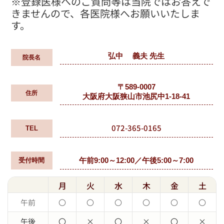
※登録医様へのご質問等は当院ではお答えで
きませんので、各医院様へお願いいたしま
す。
弘中 義夫 先生
院長名
〒589-0007
住所
大阪府大阪狭山市池尻中1-18-41
072-365-0165
TEL
午前9:00～12:00／午後5:00～7:00
受付時間
月
火
水
木
金
土
午前
〇
〇
〇
〇
〇
〇
午後
〇
×
〇
×
〇
×