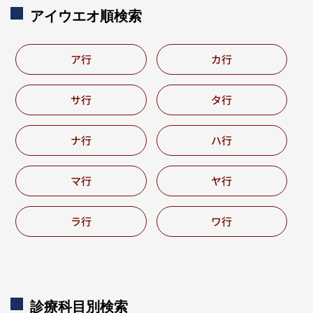
アイウエオ順検索
ア行
カ行
サ行
タ行
ナ行
ハ行
マ行
ヤ行
ラ行
ワ行
診療科目別
検索