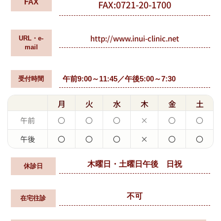
FAX
FAX:0721-20-1700
http://www.inui-clinic.net
URL・e-
mail
午前9:00～11:45／午後5:00～7:30
受付時間
月
火
水
木
金
土
午前
〇
〇
〇
×
〇
〇
午後
〇
〇
〇
×
〇
〇
木曜日・土曜日午後 日祝
休診日
不可
在宅往診