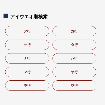
アイウエオ順検索
ア行
カ行
サ行
タ行
ナ行
ハ行
マ行
ヤ行
ラ行
ワ行