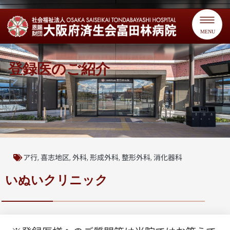
MENU
登録医のご紹介
ア行
喜志地区
外科
形成外科
整形外科
消化器科
,
,
,
,
,
いぬいクリニック