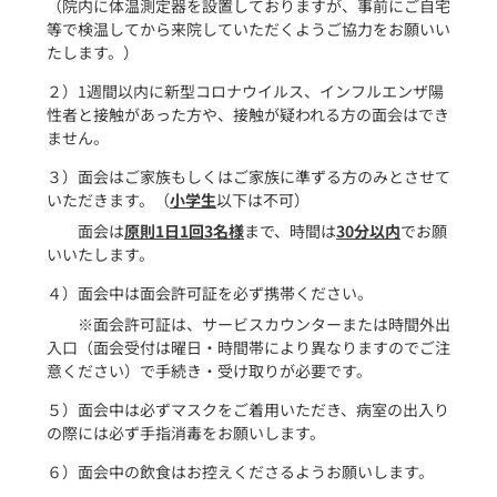
（院内に体温測定器を設置しておりますが、事前にご自宅
等で検温してから来院していただくようご協力をお願いい
たします。）
２）1週間以内に新型コロナウイルス、インフルエンザ陽
性者と接触があった方や、接触が疑われる方の面会はでき
ません。
３）面会はご家族もしくはご家族に準ずる方のみとさせて
いただきます。（
小学生
以下は不可）
面会は
原則1日1回3名様
まで、時間は
30分以内
でお願
いいたします。
４）面会中は面会許可証を必ず携帯ください。
※面会許可証は、サービスカウンターまたは時間外出
入口（面会受付は曜日・時間帯により異なりますのでご注
意ください）で手続き・受け取りが必要です。
５）面会中は必ずマスクをご着用いただき、病室の出入り
の際には必ず手指消毒をお願いします。
６）面会中の飲食はお控えくださるようお願いします。