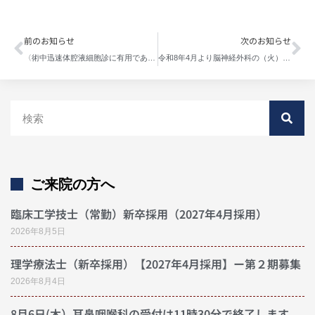
前のお知らせ
次のお知らせ
〈術中迅速体腔液細胞診に有用である迅速Liquid Based Cytology(LBC)標本作製方法の確立に向けた予備的検討〉に関する研究について
令和8年4月より脳神経外科の（火）（木）の受付は11時45分で終了します。
ご来院の方へ
臨床工学技士（常勤）新卒採用（2027年4月採用）
2026年8月5日
理学療法士（新卒採用）【2027年4月採用】ー第２期募集
2026年8月4日
8月6日(木）耳鼻咽喉科の受付は11時30分で終了します。