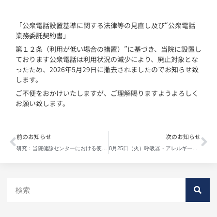
「公衆電話設置基準に関する法律等の見直し及び“公衆電話
業務委託契約書」
第１２条（利用が低い場合の措置）”に基づき、当院に設置し
ております公衆電話は利用状況の減少により、廃止対象とな
ったため、
2026
年
5
月
29
日に撤去されましたのでお知らせ致
します。
ご不便をおかけいたしますが、ご理解賜りますようよろしく
お願い致します。
前のお知らせ
次のお知らせ
研究：当院健診センターにおける便潜血陽性者の精密検査結果把握状況の検討
8月25日（火）呼吸器・アレルギー内科の受付は11時で終了します。